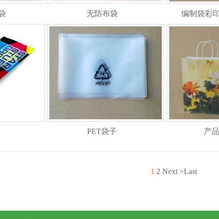
袋
无防布袋
编制袋彩印
PET袋子
产品
1
2
Next
>Last