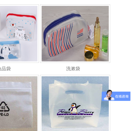
妆品袋
洗漱袋