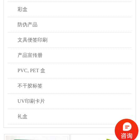
彩盒
防伪产品
文具便签印刷
产品宣传册
PVC, PET 盒
不干胶标签
UV印刷卡片
礼盒