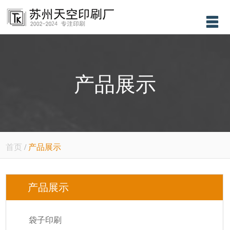
首页
关于我们
产品展示
产品展示
新闻资讯
售后服务
设备展示
首页
/
产品展示
联系我们
产品展示
袋子印刷